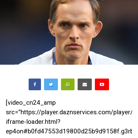
[video_cn24_amp
src=”https://player.daznservices.com/player/
iframe-loader.html?
ep4on#b0fd47553d19800d25b9d9158f.g3rbrg