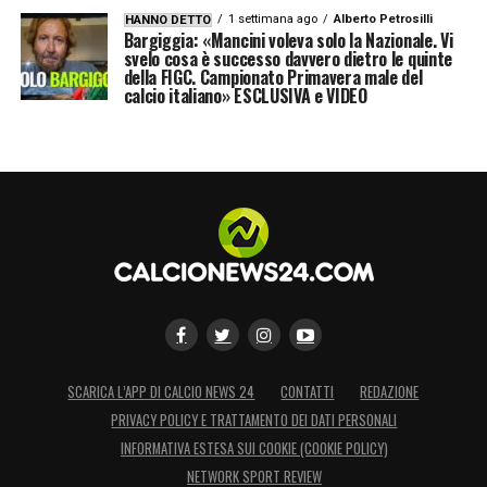
1 settimana ago
Alberto Petrosilli
HANNO DETTO
Bargiggia: «Mancini voleva solo la Nazionale. Vi
svelo cosa è successo davvero dietro le quinte
della FIGC. Campionato Primavera male del
calcio italiano» ESCLUSIVA e VIDEO
SCARICA L’APP DI CALCIO NEWS 24
CONTATTI
REDAZIONE
PRIVACY POLICY E TRATTAMENTO DEI DATI PERSONALI
INFORMATIVA ESTESA SUI COOKIE (COOKIE POLICY)
NETWORK SPORT REVIEW