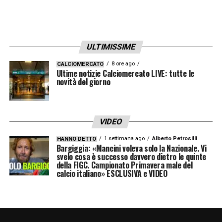
in Cina, alla borsa di Shenzen, il titolo
Suning
fino alle prossime comunicazioni del
gruppo: ci sarebbe in ballo la vendita del 20-
25% del capitale.
ULTIMISSIME
8 ore ago
CALCIOMERCATO
Ore 16.00 – CdA Juventus, approvato
Ultime notizie Calciomercato LIVE: tutte le
novità del giorno
bilancio: perdita di 113,7 milioni di euro
–
«
Il primo semestre dell’esercizio 2020/2021
chiude con una perdita di € 113,7 milioni
–
VIDEO
fa sapere la società –
rispetto alla perdita di
1 settimana ago
Alberto Petrosilli
HANNO DETTO
€ 50,3 milioni del primo semestre
Bargiggia: «Mancini voleva solo la Nazionale. Vi
svelo cosa è successo davvero dietro le quinte
dell’esercizio precedente
».
della FIGC. Campionato Primavera male del
calcio italiano» ESCLUSIVA e VIDEO
Ore 14.30 – Lazio, Radu verso il rientro.
Marusic a riposo
– La lieta notizia è il lavoro
blando di
Radu
: corsetta in scarpe da