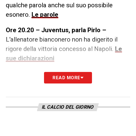
qualche parola anche sul suo possibile
esonero.
Le parole
Ore 20.20 – Juventus, parla Pirlo –
L’allenatore bianconero non ha digerito il
rigore della vittoria concesso al Napoli.
Le
sue dichiarazioni
Ore 19.44 – Milan, Rebic in tribuna –
Come
READ MORE
evidenziato dalle
formazioni ufficiali di
Spezia-Milan
,
Ante Rebic non sarà a
disposizione di Stefano Pioli: l’attaccante
IL CALCIO DEL GIORNO
creato seguirà la gara dalla tribuna.
Ante
Rebic
non sarà in panchina per trauma
al tendine rotuleo sinistro a causa di una