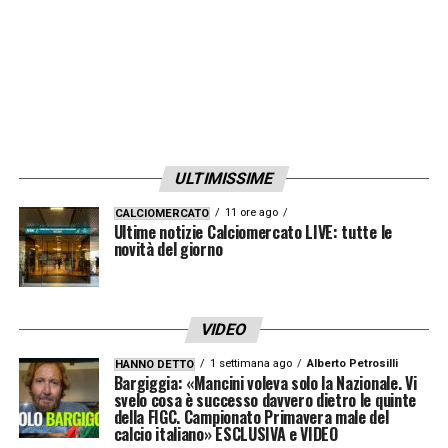
botta presa nell’allenamento di ieri a
Milanello.
ULTIMISSIME
11 ore ago
CALCIOMERCATO
Ultime notizie Calciomercato LIVE: tutte le
novità del giorno
VIDEO
Ore 19.31 – Sassuolo, i convocati di De
1 settimana ago
Alberto Petrosilli
HANNO DETTO
Bargiggia: «Mancini voleva solo la Nazionale. Vi
Zerbi –
Jeremie Boga non è stato convocato
svelo cosa è successo davvero dietro le quinte
dal tecnico del Sassuolo Roberto De Zerbi
della FIGC. Campionato Primavera male del
calcio italiano» ESCLUSIVA e VIDEO
per la partita contro il Crotone.
La lista