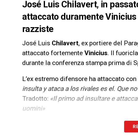
José Luis Chilavert, in passat
attaccato duramente Vinicius 
razziste
José Luis
Chilavert
, ex portiere del Par
attaccato fortemente
Vinicius
. Il fuoric
durante la conferenza stampa prima di S
L’ex estremo difensore ha attaccato con p
insulta y ataca a los rivales es el. Que 
Tradotto:
«Il primo ad insultare e attaccare 
uomini»
LA PLAYLIST DELLE NOSTRE TOP NEW
R