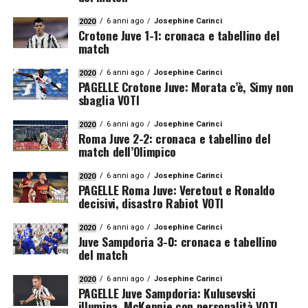
6 anni ago
Josephine Carinci
2020
Crotone Juve 1-1: cronaca e tabellino del
match
6 anni ago
Josephine Carinci
2020
PAGELLE Crotone Juve: Morata c’è, Simy non
sbaglia VOTI
6 anni ago
Josephine Carinci
2020
Roma Juve 2-2: cronaca e tabellino del
match dell’Olimpico
6 anni ago
Josephine Carinci
2020
PAGELLE Roma Juve: Veretout e Ronaldo
decisivi, disastro Rabiot VOTI
6 anni ago
Josephine Carinci
2020
Juve Sampdoria 3-0: cronaca e tabellino
del match
6 anni ago
Josephine Carinci
2020
PAGELLE Juve Sampdoria: Kulusevski
illumina, McKennie con personalità VOTI