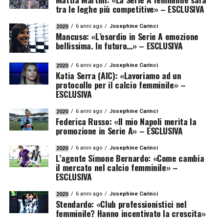
tra le leghe più competitive» – ESCLUSIVA
6 anni ago
Josephine Carinci
2020
Mancuso: «L’esordio in Serie A emozione
bellissima. In futuro…» – ESCLUSIVA
6 anni ago
Josephine Carinci
2020
Katia Serra (AIC): «Lavoriamo ad un
protocollo per il calcio femminile» –
ESCLUSIVA
6 anni ago
Josephine Carinci
2020
Federica Russo: «Il mio Napoli merita la
promozione in Serie A» – ESCLUSIVA
6 anni ago
Josephine Carinci
2020
L’agente Simone Bernardo: «Come cambia
il mercato nel calcio femminile» –
ESCLUSIVA
6 anni ago
Josephine Carinci
2020
Stendardo: «Club professionistici nel
femminile? Hanno incentivato la crescita»