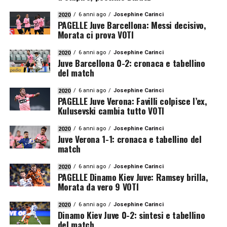
6 anni ago
Josephine Carinci
2020
PAGELLE Juve Barcellona: Messi decisivo,
Morata ci prova VOTI
6 anni ago
Josephine Carinci
2020
Juve Barcellona 0-2: cronaca e tabellino
del match
6 anni ago
Josephine Carinci
2020
PAGELLE Juve Verona: Favilli colpisce l’ex,
Kulusevski cambia tutto VOTI
6 anni ago
Josephine Carinci
2020
Juve Verona 1-1: cronaca e tabellino del
match
6 anni ago
Josephine Carinci
2020
PAGELLE Dinamo Kiev Juve: Ramsey brilla,
Morata da vero 9 VOTI
6 anni ago
Josephine Carinci
2020
Dinamo Kiev Juve 0-2: sintesi e tabellino
del match