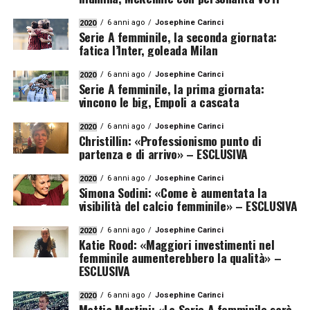
6 anni ago
Josephine Carinci
2020
Serie A femminile, la seconda giornata:
fatica l’Inter, goleada Milan
6 anni ago
Josephine Carinci
2020
Serie A femminile, la prima giornata:
vincono le big, Empoli a cascata
6 anni ago
Josephine Carinci
2020
Christillin: «Professionismo punto di
partenza e di arrivo» – ESCLUSIVA
6 anni ago
Josephine Carinci
2020
Simona Sodini: «Come è aumentata la
visibilità del calcio femminile» – ESCLUSIVA
6 anni ago
Josephine Carinci
2020
Katie Rood: «Maggiori investimenti nel
femminile aumenterebbero la qualità» –
ESCLUSIVA
6 anni ago
Josephine Carinci
2020
Mattia Martini: «La Serie A femminile sarà