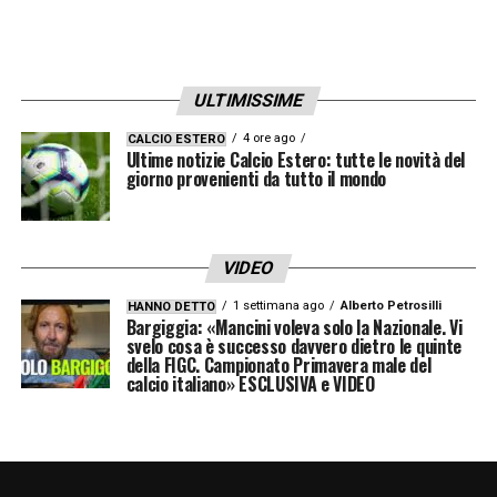
SALERNITANA –
«La Salernitana difende
bene e riparte, dobbiamo far girare palla
veloce. Quando si perde palla dobbiamo
ULTIMISSIME
essere disperati nel recuperare le posizioni.
4 ore ago
CALCIO ESTERO
Ultime notizie Calcio Estero: tutte le novità del
Ci sono tante partite che dovremo affrontare
giorno provenienti da tutto il mondo
in questa maniera, perché vogliamo giocare
a calcio; può succedere di perdere ma non
significa sempre prendere tanti gol. Nel
VIDEO
modo di difendere non abbiamo ancora
1 settimana ago
Alberto Petrosilli
HANNO DETTO
Bargiggia: «Mancini voleva solo la Nazionale. Vi
consolidato tutto. Non possiamo subire gol
svelo cosa è successo davvero dietro le quinte
della FIGC. Campionato Primavera male del
ogni volta che sbagliamo. I ragazzi sanno
calcio italiano» ESCLUSIVA e VIDEO
dove sbagliano, nel calcio le cose si
ripetono, anche gli errori. Il trucco sta nel
non ripetere lo sbaglio. Sbaglieremo ancora,