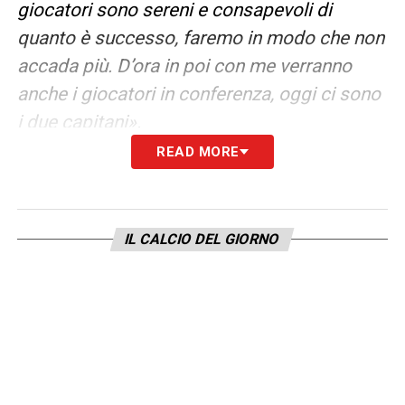
giocatori sono sereni e consapevoli di
quanto è successo, faremo in modo che non
accada più. D’ora in poi con me verranno
anche i giocatori in conferenza, oggi ci sono
i due capitani».
READ MORE
MEDEL CENTRALE –
«Si».
ENTUSIASMO –
«Non vogliamo illudere
IL CALCIO DEL GIORNO
nessuno, dobbiamo migliorare e lo
sappiamo. Ci stiamo lavorando. Sono molto
fiducioso, ci saranno momenti belli e
momenti brutti. Sappiamo quanto valiamo e
sono certo che raggiungeremo il nostro
obiettivo».