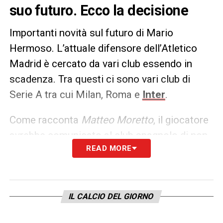
suo futuro. Ecco la decisione
Importanti novità sul futuro di Mario
Hermoso. L’attuale difensore dell’Atletico
Madrid è cercato da vari club essendo in
scadenza. Tra questi ci sono vari club di
Serie A tra cui Milan, Roma e
Inter
.
Come racconta
Matteo Moretto
, il giocatore
avrebbe comunicato al club spagnolo di non
READ MORE
voler rinnovare il contratto. Dunque, a giugno
di quest’anno il difensore andrà via a
parametro zero. Tutti avvisati.
IL CALCIO DEL GIORNO
LA PLAYLIST DELLE NOSTRE TOP NEWS