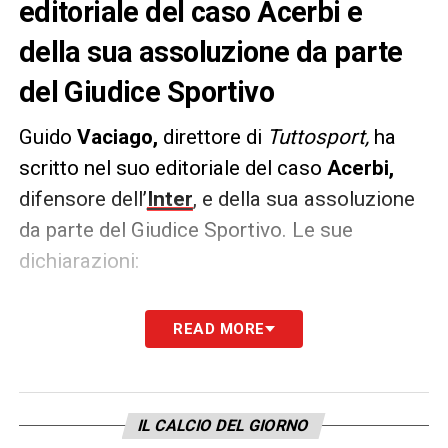
editoriale del caso Acerbi e
della sua assoluzione da parte
del Giudice Sportivo
Guido
Vaciago,
direttore di
Tuttosport,
ha
scritto nel suo editoriale del caso
Acerbi,
difensore dell’
Inter
, e della sua assoluzione
da parte del Giudice Sportivo. Le sue
dichiarazioni:
COMMENTO
–
«
Che senza prove certe non
READ MORE
si condanna è un principio inderogabile della
Giustizia. Non sapremo mai chi ha detto la
verità tra Juan Jesus e Francesco Acerbi, ma
IL CALCIO DEL GIORNO
non si può discutere la mancata condanna di