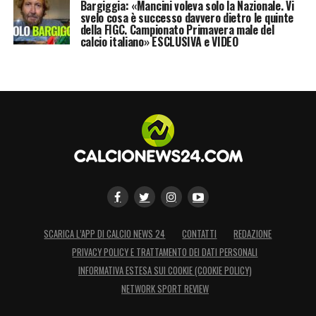
LA PLAYLIST DELLE NOSTRE TOP NEWS
Bargiggia: «Mancini voleva solo la Nazionale. Vi
svelo cosa è successo davvero dietro le quinte
della FIGC. Campionato Primavera male del
calcio italiano» ESCLUSIVA e VIDEO
SCARICA L’APP DI CALCIO NEWS 24
CONTATTI
REDAZIONE
PRIVACY POLICY E TRATTAMENTO DEI DATI PERSONALI
INFORMATIVA ESTESA SUI COOKIE (COOKIE POLICY)
NETWORK SPORT REVIEW