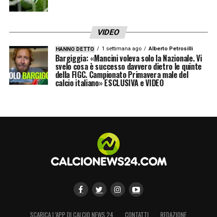
VIDEO
1 settimana ago
Alberto Petrosilli
HANNO DETTO
Bargiggia: «Mancini voleva solo la Nazionale. Vi
svelo cosa è successo davvero dietro le quinte
della FIGC. Campionato Primavera male del
calcio italiano» ESCLUSIVA e VIDEO
SCARICA L’APP DI CALCIO NEWS 24
CONTATTI
REDAZIONE