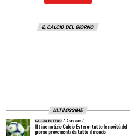
I RAGAZZI PENSANO DI ESSERE GIA’ SALVI
–
«No, assolutamente. Non avrebbe avuto
senso pensarlo. 25 punti non bastano per la
IL CALCIO DEL GIORNO
salvezza e i ragazzi lo sanno. Sono umili e
hanno chiaro che sarà una battaglia fino alla
fine. Se poi riusciremo ad avere un buon
passo le cose potranno essere diverse ma le
difficoltà aumentano sempre con il passare
delle giornate. Non dobbiamo avere il timore
di perdere
»
LA PLAYLIST DELLE NOSTRE TOP NEWS
ULTIMISSIME
2 ore ago
CALCIO ESTERO
Ultime notizie Calcio Estero: tutte le novità del
giorno provenienti da tutto il mondo