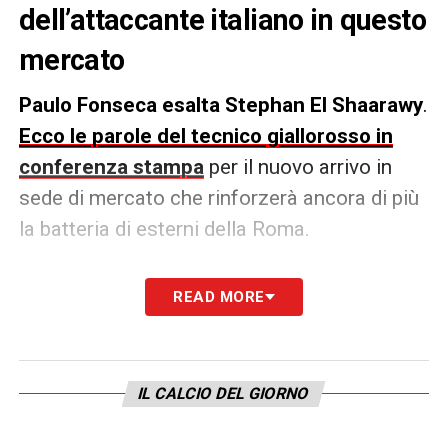
dell’attaccante italiano in questo
mercato
Paulo Fonseca esalta Stephan El Shaarawy
.
Ecco le parole del tecnico giallorosso in
conferenza stampa
per il nuovo arrivo in
sede di mercato che rinforzerà ancora di più
la batteria di esterni della Roma.
EL SHAARAWY
–
«Ci potrà essere subito
READ MORE
d’aiuto e credo che abbia caratteristiche utili
per noi. Aveva voglia di tornare alla Roma e
questo è molto importante per un
IL CALCIO DEL GIORNO
allenatore»
.