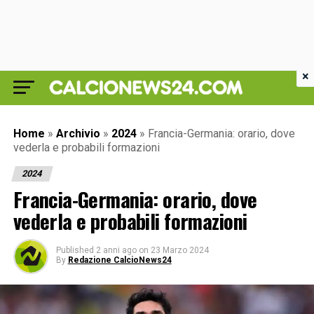
×
Home
»
Archivio
»
2024
»
Francia-Germania: orario, dove
vederla e probabili formazioni
2024
Francia-Germania: orario, dove
vederla e probabili formazioni
Published
2 anni ago
on
23 Marzo 2024
By
Redazione CalcioNews24