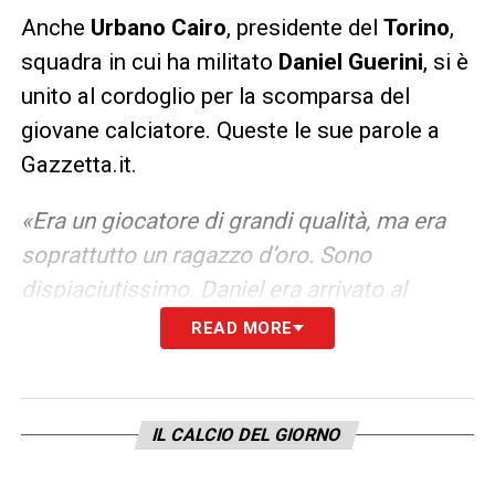
Anche
Urbano Cairo
, presidente del
Torino
,
squadra in cui ha militato
Daniel Guerini
, si è
unito al cordoglio per la scomparsa del
giovane calciatore. Queste le sue parole a
Gazzetta.it.
«Era un giocatore di grandi qualità, ma era
soprattutto un ragazzo d’oro. Sono
dispiaciutissimo. Daniel era arrivato al
Torino qualche anno fa. Voleva avvicinarsi
READ MORE
alla famiglia e così per qualche stagione lo
abbiamo prestato, ma anche la scorsa
estate, quando è andato alla Lazio, non
IL CALCIO DEL GIORNO
volevo lasciarlo andare via. Era amico di mio