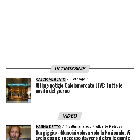
figlio Federico, hanno anche giocato qualche
volta insieme, si sentivano e si mandavano
spesso messaggi. Sono vicino alla famiglia,
ai genitori in particolare, e rivolgo loro le mie
più sincere condoglianze».
LA PLAYLIST DELLE NOSTRE TOP NEWS
ULTIMISSIME
3 ore ago
CALCIOMERCATO
Ultime notizie Calciomercato LIVE: tutte le
novità del giorno
VIDEO
1 settimana ago
Alberto Petrosilli
HANNO DETTO
Bargiggia: «Mancini voleva solo la Nazionale. Vi
svelo cosa è successo davvero dietro le quinte