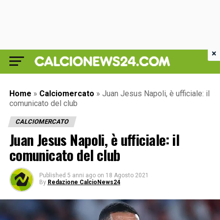
×
Home
»
Calciomercato
»
Juan Jesus Napoli, è ufficiale: il
comunicato del club
CALCIOMERCATO
Juan Jesus Napoli, è ufficiale: il
comunicato del club
Published
5 anni ago
on
18 Agosto 2021
By
Redazione CalcioNews24