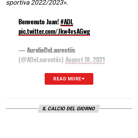
sportiva 2022/2023».
Benvenuto Juan!
#ADL
pic.twitter.com/Jkw4vsAGwg
— AurelioDeLaurentiis
(@ADeLaurentiis)
August 18, 2021
LA PLAYLIST DELLE NOSTRE TOP NEWS
READ MORE
IL CALCIO DEL GIORNO