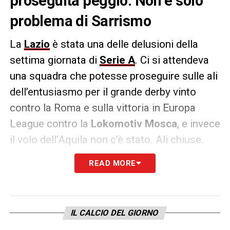
proseguita peggio. Non è solo
problema di Sarrismo
La
Lazio
è stata una delle delusioni della
settima giornata di
Serie A
. Ci si attendeva
una squadra che potesse proseguire sulle ali
dell’entusiasmo per il grande derby vinto
contro la Roma e sulla vittoria in Europa
League contro la
Lokomotiv
Mosca
, e invece
il volo dell’Aquila non c’è stato. Ali chiuse.
Spezzate dal Bologna dell’ex Sinisa
READ MORE
Mihajlovic
che ha vinto la battaglia con un
perentorio 3-0. Non è solo questione di
Sarrismo. E’ questione di mentalità, di
IL CALCIO DEL GIORNO
stimoli, di cattiveria. Sarri deve costruire la