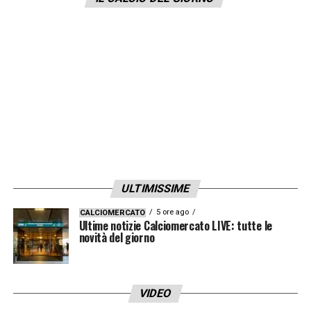
panchina”
, ha dichiarato a
Radio Punto
Nuovo
Pellegrini.
LA PLAYLIST DELLE NOSTRE TOP NEWS
ULTIMISSIME
5 ore ago
CALCIOMERCATO
Ultime notizie Calciomercato LIVE: tutte le
novità del giorno
VIDEO