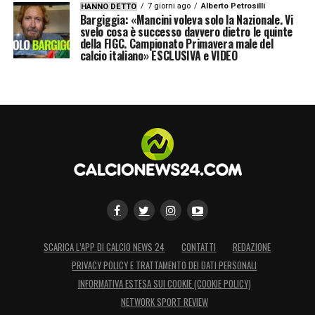
7 giorni ago
Alberto Petrosilli
HANNO DETTO
Bargiggia: «Mancini voleva solo la Nazionale. Vi
svelo cosa è successo davvero dietro le quinte
della FIGC. Campionato Primavera male del
calcio italiano» ESCLUSIVA e VIDEO
SCARICA L’APP DI CALCIO NEWS 24
CONTATTI
REDAZIONE
PRIVACY POLICY E TRATTAMENTO DEI DATI PERSONALI
INFORMATIVA ESTESA SUI COOKIE (COOKIE POLICY)
NETWORK SPORT REVIEW