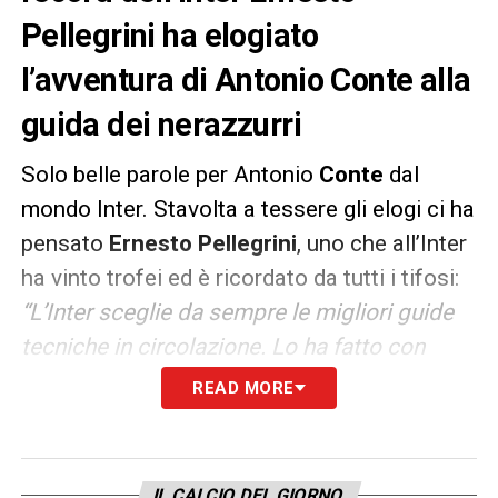
Pellegrini ha elogiato
l’avventura di Antonio Conte alla
guida dei nerazzurri
Solo belle parole per Antonio
Conte
dal
mondo Inter. Stavolta a tessere gli elogi ci ha
pensato
Ernesto Pellegrini
, uno che all’Inter
ha vinto trofei ed è ricordato da tutti i tifosi:
“L’Inter sceglie da sempre le migliori guide
tecniche in circolazione. Lo ha fatto con
Trapattoni
quando ero io presidente,
mentre
READ MORE
adesso il numero uno è Antonio Conte
. Non
sarebbe quindi un caso se la vittoria del
campionato dovesse arrivare con lui in
IL CALCIO DEL GIORNO