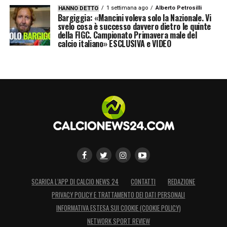
1 settimana ago
Alberto Petrosilli
HANNO DETTO
Bargiggia: «Mancini voleva solo la Nazionale. Vi
svelo cosa è successo davvero dietro le quinte
della FIGC. Campionato Primavera male del
calcio italiano» ESCLUSIVA e VIDEO
SCARICA L’APP DI CALCIO NEWS 24
CONTATTI
REDAZIONE
PRIVACY POLICY E TRATTAMENTO DEI DATI PERSONALI
INFORMATIVA ESTESA SUI COOKIE (COOKIE POLICY)
NETWORK SPORT REVIEW