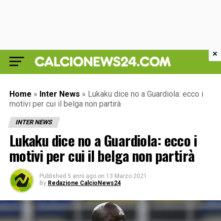
×
Home
»
Inter News
»
Lukaku dice no a Guardiola: ecco i
motivi per cui il belga non partirà
INTER NEWS
Lukaku dice no a Guardiola: ecco i
motivi per cui il belga non partirà
Published
5 anni ago
on
13 Marzo 2021
By
Redazione CalcioNews24