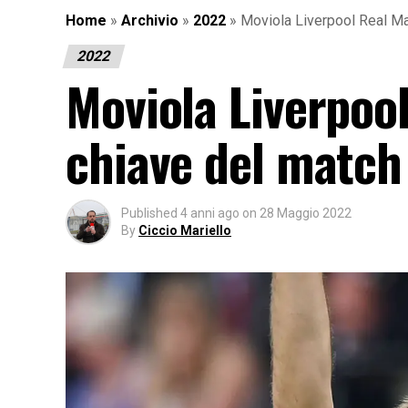
Home
»
Archivio
»
2022
»
Moviola Liverpool Real Ma
2022
Moviola Liverpool
chiave del match
Published
4 anni ago
on
28 Maggio 2022
By
Ciccio Mariello