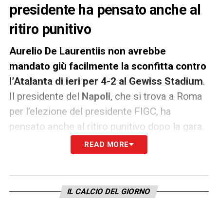
presidente ha pensato anche al
ritiro punitivo
Aurelio De Laurentiis non avrebbe
mandato giù facilmente la sconfitta contro
l’Atalanta di ieri per 4-2 al Gewiss Stadium
.
Il presidente del
Napoli
, che si trova a Roma
per l’elezione del presidente FIGC, ha
pensato anche al ritiro punitivo dopo la gara.
READ MORE
Secondo quanto riportato da
Repubblica
poi
il presidente
De Laurentiis è tornato sui
propri passi
anche tenendo conto delle tante
IL CALCIO DEL GIORNO
assenze non rinunciando però al silenzio
stampa.