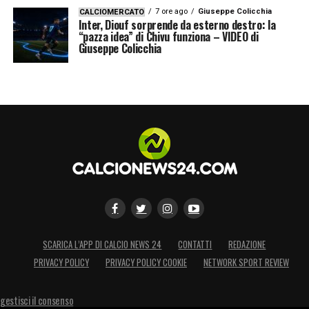
7 ore ago
Giuseppe Colicchia
CALCIOMERCATO
Inter, Diouf sorprende da esterno destro: la
“pazza idea” di Chivu funziona – VIDEO di
Giuseppe Colicchia
SCARICA L’APP DI CALCIO NEWS 24
CONTATTI
REDAZIONE
PRIVACY POLICY
PRIVACY POLICY COOKIE
NETWORK SPORT REVIEW
gestisci il consenso