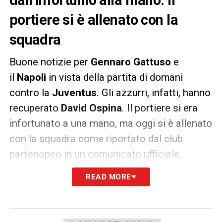
dall’infortunio alla mano. Il
portiere si è allenato con la
squadra
Buone notizie per
Gennaro Gattuso
e
il
Napoli
in vista della partita di domani
contro la
Juventus
. Gli azzurri, infatti, hanno
recuperato
David Ospina
. Il portiere si era
infortunato a una mano, ma oggi si è allenato
con la squadra come riportato dal club
partenopeo in un comunicato ufficiale.
READ MORE
«
David Ospina è stato sottoposto a
controllo, come previsto, alla Clinica Pineta
Grande con il Dottor Domenico Falco. Il