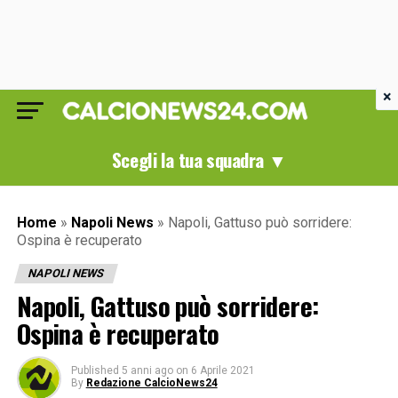
×
Scegli la tua squadra ▼
Home
»
Napoli News
»
Napoli, Gattuso può sorridere:
Ospina è recuperato
NAPOLI NEWS
Napoli, Gattuso può sorridere:
Ospina è recuperato
Published
5 anni ago
on
6 Aprile 2021
By
Redazione CalcioNews24