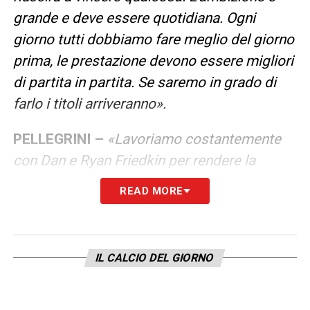
grande e deve essere quotidiana. Ogni
giorno tutti dobbiamo fare meglio del giorno
prima, le prestazione devono essere migliori
di partita in partita. Se saremo in grado di
farlo i titoli arriveranno».
PELLEGRINI –
«Lavoriamo costantemente
con Dan e Ryan Friedkin per rendere la
squadra competitiva. Io sono una persona
READ MORE
trasparente, lo vedrete nel tempo. Pellegrini
incarna il nostro progetto. Giovane, di
talento e profondamente legato alla Roma.
IL CALCIO DEL GIORNO
Presto faremo il possibile per realizzare il
rinnovo».