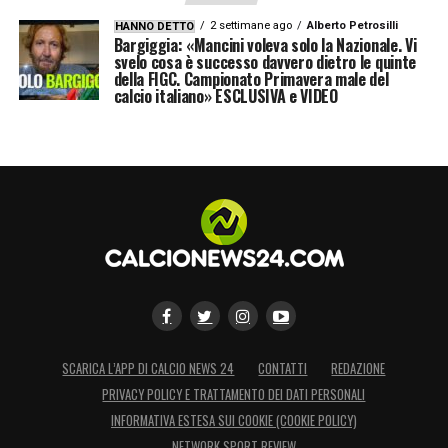
2 settimane ago
Alberto Petrosilli
HANNO DETTO
Bargiggia: «Mancini voleva solo la Nazionale. Vi
svelo cosa è successo davvero dietro le quinte
della FIGC. Campionato Primavera male del
calcio italiano» ESCLUSIVA e VIDEO
SCARICA L’APP DI CALCIO NEWS 24
CONTATTI
REDAZIONE
PRIVACY POLICY E TRATTAMENTO DEI DATI PERSONALI
INFORMATIVA ESTESA SUI COOKIE (COOKIE POLICY)
NETWORK SPORT REVIEW