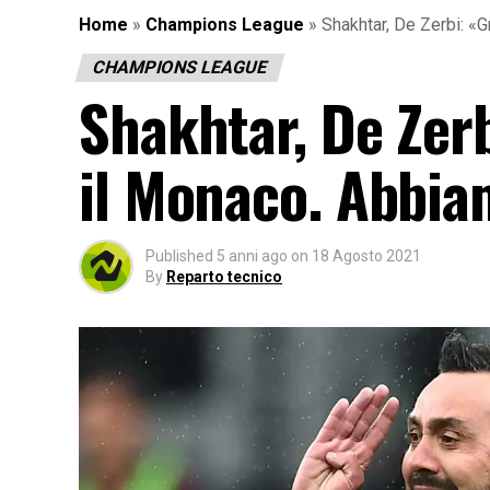
Home
»
Champions League
»
Shakhtar, De Zerbi: «G
CHAMPIONS LEAGUE
Shakhtar, De Zer
il Monaco. Abbia
Published
5 anni ago
on
18 Agosto 2021
By
Reparto tecnico