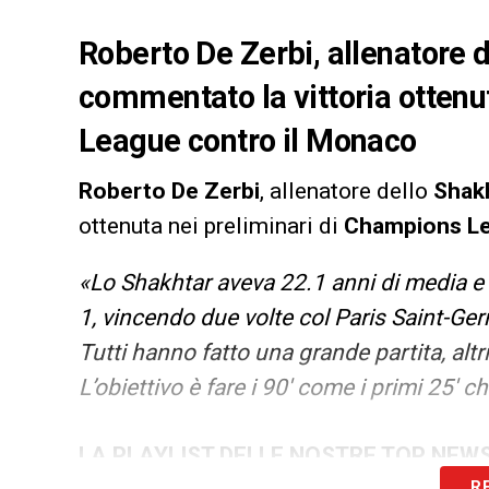
Roberto De Zerbi, allenatore 
commentato la vittoria ottenu
League contro il Monaco
Roberto
De
Zerbi
, allenatore dello
Shak
ottenuta nei preliminari di
Champions
L
«Lo Shakhtar aveva 22.1 anni di media e 
1, vincendo due volte col Paris Saint-Germa
Tutti hanno fatto una grande partita, al
L’obiettivo è fare i 90′ come i primi 25
LA PLAYLIST DELLE NOSTRE TOP NEW
R