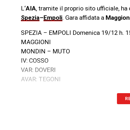
L
‘AIA
, tramite il proprio sito ufficiale,
Spezia
–
Empoli
. Gara affidata a
Maggion
SPEZIA – EMPOLI Domenica 19/12 h. 1
MAGGIONI
MONDIN – MUTO
IV: COSSO
VAR: DOVERI
AVAR: TEGONI
LA PLAYLIST DELLE NOSTRE TOP NEW
R