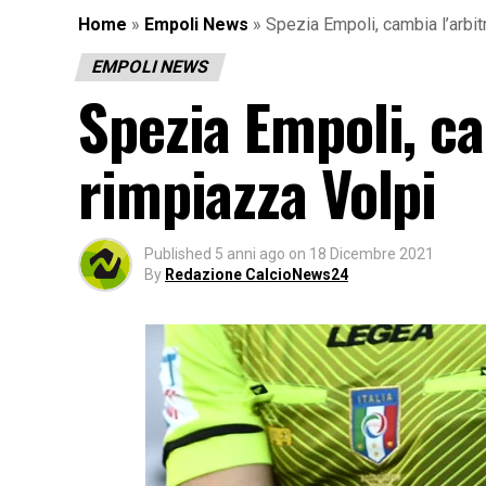
Home
»
Empoli News
»
Spezia Empoli, cambia l’arbit
EMPOLI NEWS
Spezia Empoli, ca
rimpiazza Volpi
Published
5 anni ago
on
18 Dicembre 2021
By
Redazione CalcioNews24