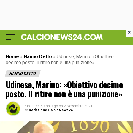
×
Home
»
Hanno Detto
»
Udinese, Marino: «Obiettivo
decimo posto. Il ritiro non è una punizione»
HANNO DETTO
Udinese, Marino: «Obiettivo decimo
posto. Il ritiro non è una punizione»
Published
5 anni ago
on
2 Novembre 2021
By
Redazione CalcioNews24