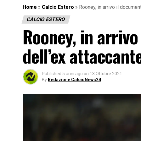
Home
»
Calcio Estero
»
Rooney, in arrivo il document
CALCIO ESTERO
Rooney, in arrivo
dell’ex attaccant
Published
5 anni ago
on
13 Ottobre 2021
By
Redazione CalcioNews24