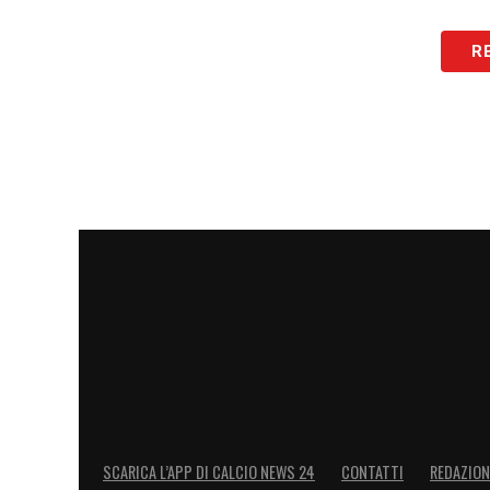
R
SCARICA L’APP DI CALCIO NEWS 24
CONTATTI
REDAZION