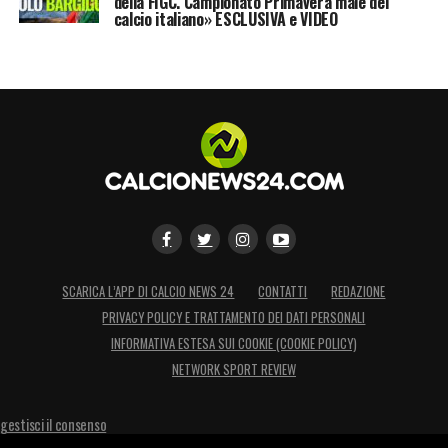
della FIGC. Campionato Primavera male del
calcio italiano» ESCLUSIVA e VIDEO
SCARICA L’APP DI CALCIO NEWS 24
CONTATTI
REDAZIONE
PRIVACY POLICY E TRATTAMENTO DEI DATI PERSONALI
INFORMATIVA ESTESA SUI COOKIE (COOKIE POLICY)
NETWORK SPORT REVIEW
gestisci il consenso