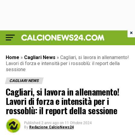
×
Home
»
Cagliari News
»
Cagliari, si lavora in allenamento!
Lavori di forza e intensità per i rossoblù: il report della
sessione
CAGLIARI NEWS
Cagliari, si lavora in allenamento!
Lavori di forza e intensità per i
rossoblù: il report della sessione
Published
2 anni ago
on
11 Ottobre 2024
By
Redazione CalcioNews24