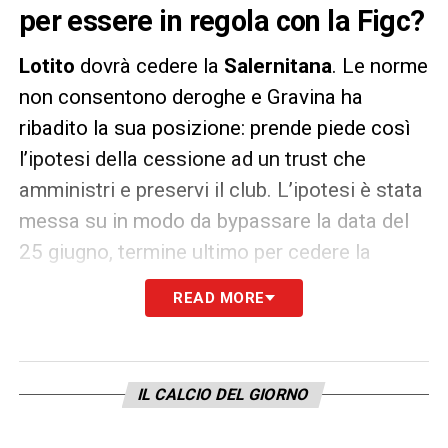
per essere in regola con la Figc?
Lotito
dovrà cedere la
Salernitana
. Le norme
non consentono deroghe e Gravina ha
ribadito la sua posizione: prende piede così
l’ipotesi della cessione ad un trust che
amministri e preservi il club. L’ipotesi è stata
messa su in modo da bypassare la data del
25 giugno, termine ultimo per cedere la
proprietà granata, ritenuto però troppo
READ MORE
stringente per valutare offerte adeguate.
Come riporta
Tuttosport
, l’idea è stata fatta
circolare anche per saggiare le eventuali
IL CALCIO DEL GIORNO
reazioni della Figc: basterà per essere in