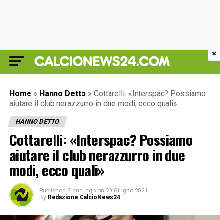
×
Home
»
Hanno Detto
»
Cottarelli: «Interspac? Possiamo
aiutare il club nerazzurro in due modi, ecco quali»
HANNO DETTO
Cottarelli: «Interspac? Possiamo
aiutare il club nerazzurro in due
modi, ecco quali»
Published
5 anni ago
on
29 Giugno 2021
By
Redazione CalcioNews24