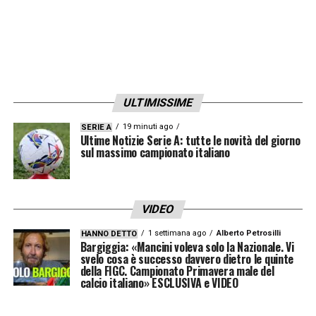
innesca Scamacca che a sua volte serve
Destro all’altezza del dischetto. Il centravanti
fredda Dragowski.
18′ Occasione Genoa –
Ancora Zappacosta
ULTIMISSIME
pericoloso, l’esterno di Ballardini semina il
panico in mezzo alla difesa viola, Pezzella
19 minuti ago
SERIE A
Ultime Notizie Serie A: tutte le novità del giorno
salva e spazza.
sul massimo campionato italiano
21′ Cross di Venuti –
L’esterno della
Fiorentina mette dentro un pallone troppo
VIDEO
lento, Perin controlla senza andare in
1 settimana ago
Alberto Petrosilli
HANNO DETTO
Bargiggia: «Mancini voleva solo la Nazionale. Vi
difficoltà.
svelo cosa è successo davvero dietro le quinte
della FIGC. Campionato Primavera male del
calcio italiano» ESCLUSIVA e VIDEO
22′ Gol della Fiorentina –
Mancino in
diagonale di Vlahovic e la squadra di Iachini