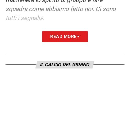
squadra come abbiamo fatto noi. Ci sono
tutti i segnali».
SIMILITUDINI CON CHIELLINI –
«Chiellini è
READ MORE
un grande marcatore. Ero il terzino ma
andavo avanti. Il cross a Rossi, nella finale
’82, l’ho fatto io. Mi allargavo, poi stringevo
IL CALCIO DEL GIORNO
sull’attaccante».
TARDELLI-BARELLA –
«Ci sta, grandi
qualità, doti anche in fase di regia, fase
difensiva e offensiva, inserimenti, gol».
BENETTI-JORGINHO –
«Benetti stava
davanti alla difesa ma, attenzione, era un po’