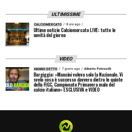
meno regista di Jorginho ma molto bravo a
proporsi, a iniziare la manovra e inserirsi.
ULTIMISSIME
Faceva anche gol importanti».
8 ore ago
CALCIOMERCATO
Ultime notizie Calciomercato LIVE: tutte le
novità del giorno
VERRATTI-ANTOGNONI –
«Verratti è più
bravo nella costruzione bassa, Antognoni
era più offensivo e più rifinitore».
VIDEO
7 giorni ago
Alberto Petrosilli
HANNO DETTO
CAUSIO-INSIGNE –
«Causio era
Bargiggia: «Mancini voleva solo la Nazionale. Vi
svelo cosa è successo davvero dietro le quinte
straordinario: partiva sulla fascia ma tornava
della FIGC. Campionato Primavera male del
indietro per dare una mano alla difesa.
calcio italiano» ESCLUSIVA e VIDEO
Raddoppiava e incrociava al centro per
costruire l’azione. Non ne ho più visti con la
sua classe. Però il lavoro di Insigne è
quello».