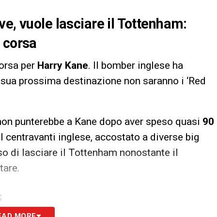
e, vuole lasciare il Tottenham:
a corsa
corsa per
Harry Kane
. Il bomber inglese ha
a sua prossima destinazione non saranno i ‘Red
 non punterebbe a Kane dopo aver speso quasi
90
 Il centravanti inglese, accostato a diverse big
so di lasciare il Tottenham nonostante il
tare.
S
EAD MORE