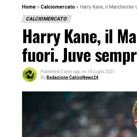
Home
»
Calciomercato
»
Harry Kane, il Manchester U
CALCIOMERCATO
Harry Kane, il M
fuori. Juve sempr
Published
5 anni ago
on
14 Luglio 2021
By
Redazione CalcioNews24