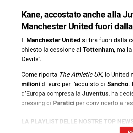
Kane, accostato anche alla Juv
Manchester United fuori dall
Il
Manchester United
si tira fuori dalla 
chiesto la cessione al
Tottenham
, ma l
Devils’.
Come riporta
The Athletic UK
, lo United
milioni
di euro per l’acquisto di
Sancho
.
d’Europa compresa la
Juventus
, ha deci
pressing di
Paratici
per convincerlo a res
LA PLAYLIST DELLE NOSTRE TOP NEW
R