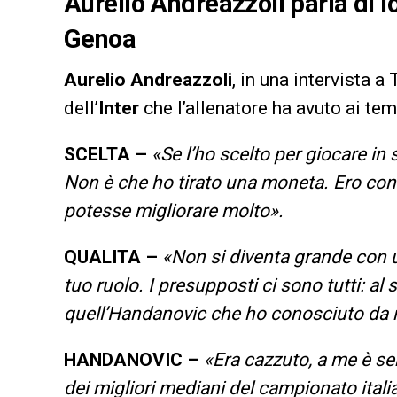
Aurelio Andreazzoli parla di I
Genoa
Aurelio Andreazzoli
, in una intervista a
dell’
Inter
che l’allenatore ha avuto ai te
SCELTA –
«
Se l’ho scelto per giocare in 
Non è che ho tirato una moneta. Ero conv
potesse migliorare molto».
QUALITA –
«
Non si diventa grande con u
tuo ruolo. I presupposti ci sono tutti: al s
quell’Handanovic che ho conosciuto da 
HANDANOVIC –
«
Era cazzuto, a me è s
dei migliori mediani del campionato ital