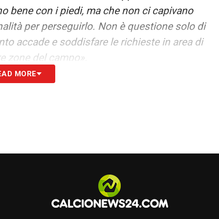
ano bene con i piedi, ma che non ci capivano
nalità per perseguirlo. Non è questione solo di
nto accade e soddisfare le richieste in area di
ltre zone del campo».
EAD MORE
S