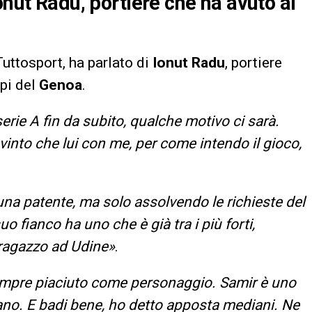
onut Radu, portiere che ha avuto al
 Tuttosport, ha parlato di
Ionut Radu
, portiere
mpi del
Genoa
.
serie A fin da subito, qualche motivo ci sarà.
into che lui con me, per come intendo il gioco,
na patente, ma solo assolvendo le richieste del
uo fianco ha uno che è già tra i più forti,
ragazzo ad Udine»
.
empre piaciuto come personaggio. Samir è uno
iano. E badi bene, ho detto apposta mediani. Ne