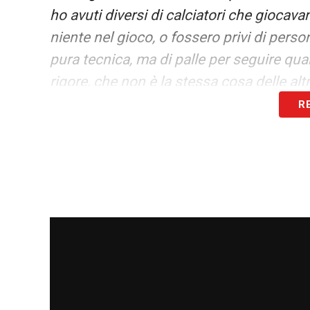
ho avuti diversi di calciatori che giocav
niente nel gioco, o fossero privi di perso
pura tecnica, ma di palle per seguire qua
rigore, che non è la stessa cosa delle a
R
LA PLAYLIST DELLE NOSTRE TOP NEW