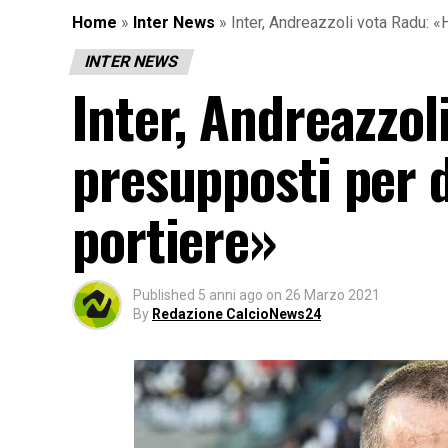
Home
»
Inter News
»
Inter, Andreazzoli vota Radu: «
INTER NEWS
Inter, Andreazzol
presupposti per 
portiere»
Published
5 anni ago
on
26 Marzo 2021
By
Redazione CalcioNews24