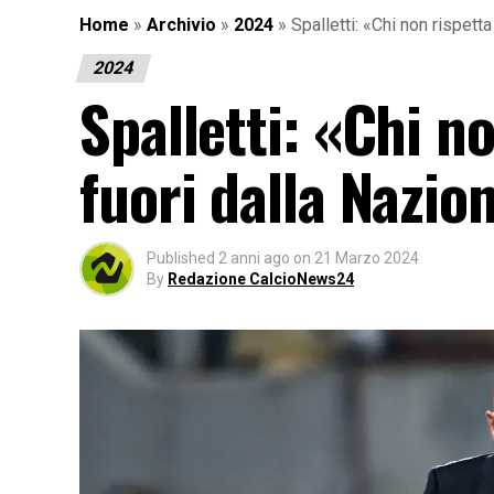
Home
»
Archivio
»
2024
»
Spalletti: «Chi non rispett
2024
Spalletti: «Chi n
fuori dalla Nazio
Published
2 anni ago
on
21 Marzo 2024
By
Redazione CalcioNews24