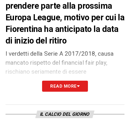
prendere parte alla prossima
Europa League, motivo per cui la
Fiorentina ha anticipato la data
di inizio del ritiro
I verdetti della Serie A 2017/2018, causa
mancato rispetto del financial fair play,
rischiano seriamente di essere
massicciamente rivisti. La
Uefa potrebbe
READ MORE
sanzionare il Milan
, estromettendolo dalla
prossima
Europa League
: l’
Atalanta
, dunque,
potrebbe accedere direttamente alla fase ai
IL CALCIO DEL GIORNO
gironi mentre la Fiorentina prenderebbe parte
ai preliminari. In tal senso va letta la scelta