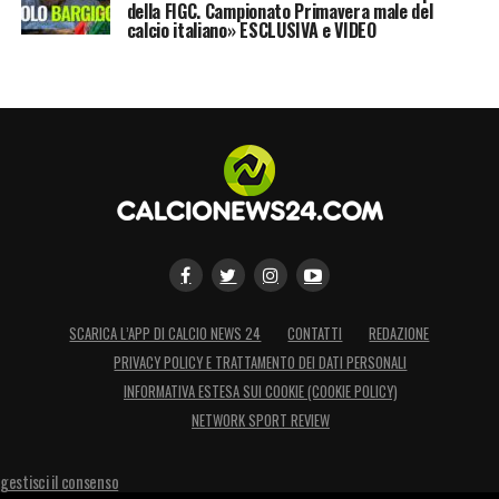
della FIGC. Campionato Primavera male del
impreparata nel caso in cui la Uefa
calcio italiano» ESCLUSIVA e VIDEO
applicasse la suddetta sanzione ai danni del
Milan di
Yonghong Li
.
LA PLAYLIST DELLE NOSTRE TOP NEWS
SCARICA L’APP DI CALCIO NEWS 24
CONTATTI
REDAZIONE
PRIVACY POLICY E TRATTAMENTO DEI DATI PERSONALI
INFORMATIVA ESTESA SUI COOKIE (COOKIE POLICY)
NETWORK SPORT REVIEW
gestisci il consenso