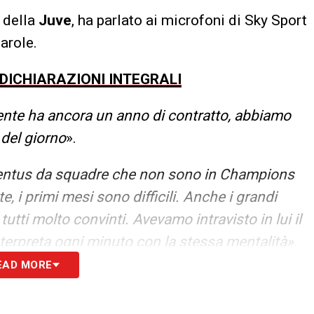
a della
Juve
, ha parlato ai microfoni di Sky Sport
arole.
 DICHIARAZIONI INTEGRALI
nte ha ancora un anno di contratto, abbiamo
 del giorno
».
uventus da squadre che non sono in Champions
, i primi mesi sono difficili. Anche i grandi
ti molto convinti. Avevamo intravisto in lui il
 Interpreta ogni minuto con la stessa mentalità».
EAD MORE
S