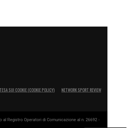
TESA SUI COOKIE (COOKIE POLICY)
NETWORK SPORT REVIEW
o al Registro Operatori di Comunicazione al n. 26692 -