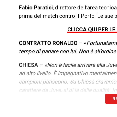
Fabio Paratici
, direttore dell’area tecnic
prima del match contro il Porto. Le sue p
CLICCA QUI PER LE
CONTRATTO RONALDO –
«
Fortunatame
tempo di parlare con lui. Non è all’ordine
CHIESA –
«Non è facile arrivare alla J
ad alto livello. È impegnativo mentalmente
campioni patiscono. Su Chiesa eravamo tut
carattere da Juve, al di là delle qualità.
R
LA PLAYLIST DELLE NOSTRE TOP NEW