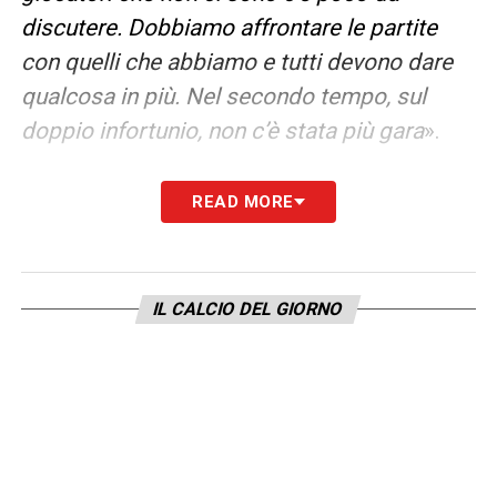
discutere. Dobbiamo affrontare le partite
con quelli che abbiamo e tutti devono dare
qualcosa in più. Nel secondo tempo, sul
doppio infortunio, non c’è stata più gara
».
PROSSIMO MESE DECISIVO
– «
Ci
READ MORE
giochiamo tanto nella prossima partita. Tutti
i miei giovani dovranno fare tesoro di oggi e
riprendere la settimana con entusiasmo e
IL CALCIO DEL GIORNO
fiducia nel lavoro e nelle nostre qualità
».
LA PLAYLIST DELLE NOSTRE TOP NEWS