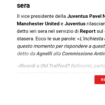
sera
Il vice presidente della
Juventus Pavel 
Manchester
United
e
Juventus
rilascia
detto ieri sera nel servizio di
Report
sul 
stasera. Ecco le sue parole: «
L’inchiesta 
questo momento per rispondere a questa
detto da
Agnelli
alla
Commissione Antim
«
Ricordi a Old Trafford?
Bellissimi, parl
presente: tutto il mondo ci guarderà, ab
R
Bello per lui tornare qua, dove ha iniziat
emozionante per lui, ha grandissima per
stasera
»