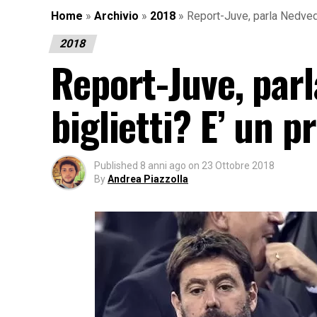
Home
»
Archivio
»
2018
»
Report-Juve, parla Nedved:
2018
Report-Juve, parl
biglietti? E’ un
Published
8 anni ago
on
23 Ottobre 2018
By
Andrea Piazzolla