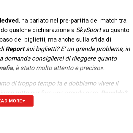
Nedved
, ha parlato nel pre-partita del match tra
ndo qualche dichiarazione a
SkySport
su quanto
caso dei biglietti, ma anche sulla sfida di
di
Report
sui biglietti? E’ un grande problema, in
 domanda consiglierei di rileggere quanto
afia
, è stato molto attento e preciso».
iamo di troppo tempo fa e dobbiamo vivere il
biamo tutto per fare una grande gara.
Ronaldo?
EAD MORE
o nel grande calcio: è un grandissimo club, sarà
sonalità e vuole vincere sempre. Lo dimostrerà