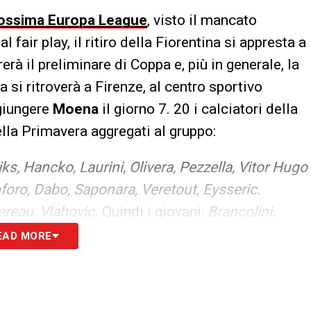
prossima Europa League
, visto il mancato
 fair play, il ritiro della Fiorentina si appresta a
rà il preliminare di Coppa e, più in generale, la
si ritroverà a Firenze, al centro sportivo
ggiungere
Moena
il giorno 7. 20 i calciatori della
lla Primavera aggregati al gruppo:
iks, Hancko, Laurini, Olivera, Pezzella, Vitor Hugo
foro, Dabo, Saponara, Veretout, Eysseric.
ereau, Vlahovjc.
Quindi i giovani:
Brancolini,
l e Montiel.
Infine Cerofolini, Milenkovic,
EAD MORE
gregheranno al gruppo nei giorni seguenti. Da
Fiorentina
di un unico portiere, Dragowski, che
mpagna di rafforzamento. Così come i tanti