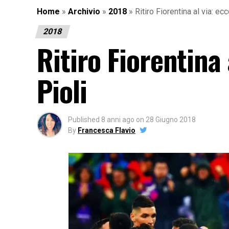
Home
»
Archivio
»
2018
»
Ritiro Fiorentina al via: ecc
2018
Ritiro Fiorentina 
Pioli
Published
8 anni ago
on
28 Giugno 2018
By
Francesca Flavio