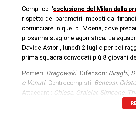
Complice l’
esclusione del Milan dalla 
rispetto dei parametri imposti dal financial
cominciare in quel di Moena, dove prepare
prossima stagione agonistica. La squadra 
Davide Astori, lunedì 2 luglio per poi ra
prima squadra convocati più 8 giovani de
Portieri:
Dragowski.
Difensori:
Biraghi, D
e Venuti.
Centrocampisti:
Benassi, Cristo
Attaccanti:
Chiesa, Graiciar, Simeone, Th
Ghidotti, Hristov, Beloko, Meli, Gori, Sotti
R
Sanchez, Baez, Schetino e Zekhnini si ag
sottolineare la presenza nella rosa della
mette fretta a Corvino in vista della ca