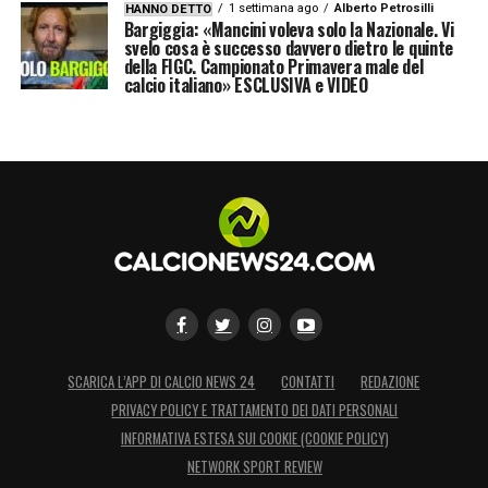
1 settimana ago
Alberto Petrosilli
HANNO DETTO
Bargiggia: «Mancini voleva solo la Nazionale. Vi
svelo cosa è successo davvero dietro le quinte
della FIGC. Campionato Primavera male del
calcio italiano» ESCLUSIVA e VIDEO
SCARICA L’APP DI CALCIO NEWS 24
CONTATTI
REDAZIONE
PRIVACY POLICY E TRATTAMENTO DEI DATI PERSONALI
INFORMATIVA ESTESA SUI COOKIE (COOKIE POLICY)
NETWORK SPORT REVIEW