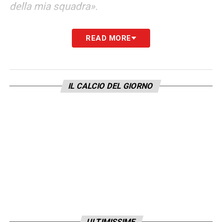
della mia squadra».
FUTURO –
«Chi pensa che io sia venuto a
READ MORE
Cagliari per quattro mesi per poi tornare alla
Juve si sbaglia. Avevo bisogno di fiducia e
qui l’ho trovata. Volevo sentirmi vivo, vorrei
IL CALCIO DEL GIORNO
che a giugno qualcuno mi dicesse
“menomale che ti abbiamo preso noi”. Non
so sinceramente cosa sarà del mio futuro
ma se a Cagliari saranno contenti di quello
che ho fatto, di me allora sarò felice di
parlare con loro di ciò che verrà».
RENNES –
«Cosa è andato male al Rennes?
Avevo iniziato a pensare troppo e questo
ULTIMISSIME