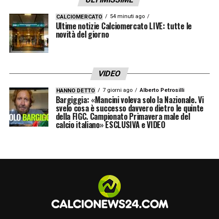
significa che qualcosa non stava andando
per il verso giusto. Ho deciso di venire a
54 minuti ago
CALCIOMERCATO
Ultime notizie Calciomercato LIVE: tutte le
Cagliari. Sono andato al Rennes anche per la
novità del giorno
Champions, svanita ma tra infortunio e
ricaduta non sono stato fortunato. Non mi
VIDEO
pento della mia scelta perché volevo
7 giorni ago
Alberto Petrosilli
HANNO DETTO
dimostrare qualcosa a me stesso, avevo
Bargiggia: «Mancini voleva solo la Nazionale. Vi
svelo cosa è successo davvero dietro le quinte
bisogno di un cambiamento».
della FIGC. Campionato Primavera male del
calcio italiano» ESCLUSIVA e VIDEO
JUVENTUS –
«La Juventus, per me, è
soprattutto un bagaglio tecnico e umano
importante. Con i bianconeri ho condiviso
cinque anni di gioie e dolori, vederli uscire
così, immeritatamente dalla Champions è un
vero peccato».