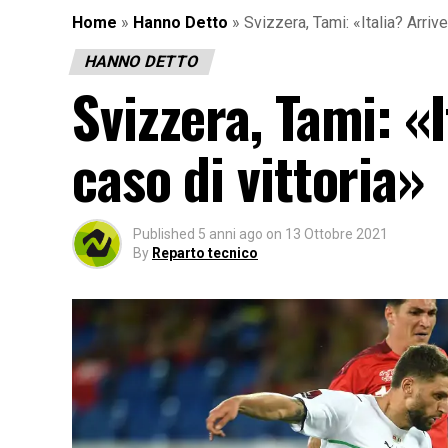
Home
»
Hanno Detto
»
Svizzera, Tami: «Italia? Arriv
HANNO DETTO
Svizzera, Tami: «
caso di vittoria»
Published
5 anni ago
on
13 Ottobre 2021
By
Reparto tecnico