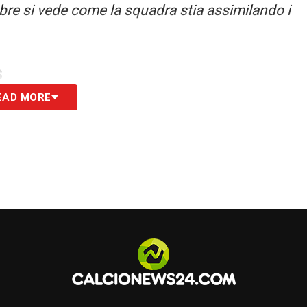
obre si vede come la squadra stia assimilando i
S
EAD MORE