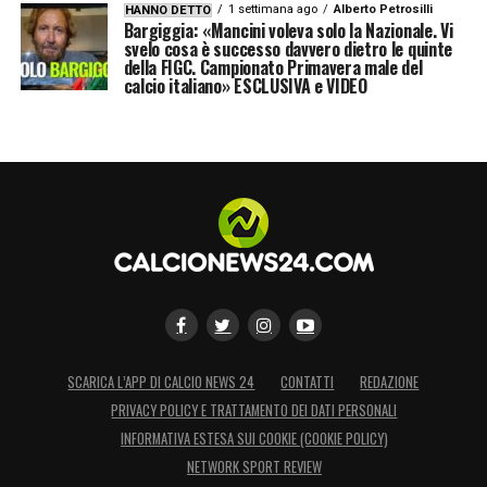
1 settimana ago
Alberto Petrosilli
HANNO DETTO
Bargiggia: «Mancini voleva solo la Nazionale. Vi
svelo cosa è successo davvero dietro le quinte
della FIGC. Campionato Primavera male del
calcio italiano» ESCLUSIVA e VIDEO
SCARICA L’APP DI CALCIO NEWS 24
CONTATTI
REDAZIONE
PRIVACY POLICY E TRATTAMENTO DEI DATI PERSONALI
INFORMATIVA ESTESA SUI COOKIE (COOKIE POLICY)
NETWORK SPORT REVIEW