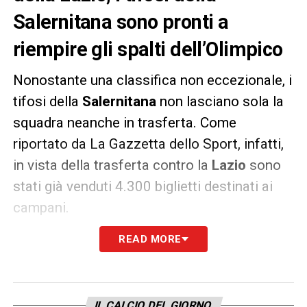
Salernitana sono pronti a
riempire gli spalti dell’Olimpico
Nonostante una classifica non eccezionale, i
tifosi della
Salernitana
non lasciano sola la
squadra neanche in trasferta. Come
riportato da La Gazzetta dello Sport, infatti,
in vista della trasferta contro la
Lazio
sono
stati già venduti 4.300 biglietti destinati ai
campani.
READ MORE
Una vendita immediata e continua che ha
costretto il club biancoceleste, per
soddisfare tutte le richieste dei tifosi
granata, ad aprire anche la Curva Sud e
IL CALCIO DEL GIORNO