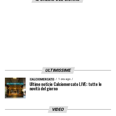
destinarla agli ospiti. All’Olimpico sono
quindi previsti oltre cinquemila tifosi
della
Salernitana
.
LA PLAYLIST DELLE NOSTRE TOP NEWS
ULTIMISSIME
1 ora ago
CALCIOMERCATO
Ultime notizie Calciomercato LIVE: tutte le
novità del giorno
VIDEO