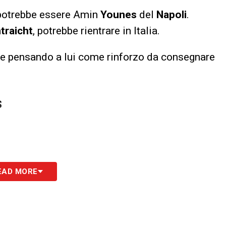
potrebbe essere Amin
Younes
del
Napoli
.
ntraicht
, potrebbe rientrare in Italia.
be pensando a lui come rinforzo da consegnare
S
EAD MORE