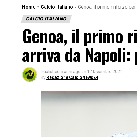
Home
»
Calcio italiano
»
Genoa, il primo rinforzo pe
CALCIO ITALIANO
Genoa, il primo 
arriva da Napoli:
Published
5 anni ago
on
17 Dicembre 2021
By
Redazione CalcioNews24