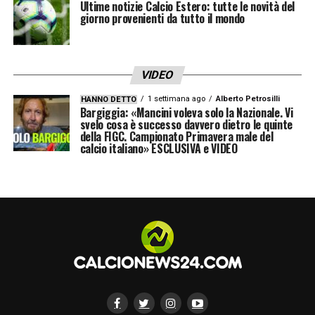
forza del gruppo, quello è l’esempio da
Ultime notizie Calcio Estero: tutte le novità del
giorno provenienti da tutto il mondo
seguire
».
LA PLAYLIST DELLE NOSTRE TOP NEWS
VIDEO
1 settimana ago
Alberto Petrosilli
HANNO DETTO
Bargiggia: «Mancini voleva solo la Nazionale. Vi
svelo cosa è successo davvero dietro le quinte
della FIGC. Campionato Primavera male del
calcio italiano» ESCLUSIVA e VIDEO