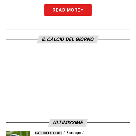
L’EUROPEO
– «
Io firmo perché Spagna e
READ MORE
Italia vadano avanti, e aggiungo una cosa:
chi si qualifica dal nostro girone poi andrà
lontano. Ma sarà durissima. La Croazia ha un
IL CALCIO DEL GIORNO
gene competitivo immenso, secondo e terzo
posto ai Mondiali, fuori con noi all’Europeo
ma potevano passare, e l’anno scorso in
Nations League li abbiamo battuti ai rigori. E
l’Albania ha fatto un girone spettacolare. Il
problema è che non si può sbagliare: se
perdi un colpo sei subito sotto pressione.
Ma io da capitano dico che questa Spagna
ha un grande gruppo, e penso all’Italia: voi
ULTIMISSIME
l’Europeo del 2021 l’avete vinto grazie alla
3 ore ago
CALCIO ESTERO