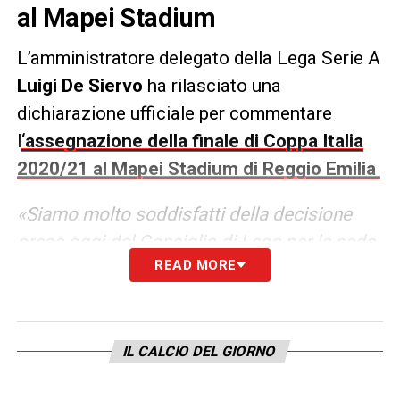
al Mapei Stadium
L’amministratore delegato della Lega Serie A
Luigi De Siervo
ha rilasciato una
dichiarazione ufficiale per commentare
l
‘assegnazione della finale di Coppa Italia
2020/21 al Mapei Stadium di Reggio Emilia
«Siamo molto soddisfatti della decisione
presa oggi dal Consiglio di Lega per la sede
READ MORE
della Finale di Coppa Italia.
Ringraziamo la
Regione Emilia- Romagna e il suo Presidente
Stefano Bonaccini che hanno dimostrato,
ancora una volta, grande disponibilità e
IL CALCIO DEL GIORNO
vicinanza verso lo sport e il calcio italiano.