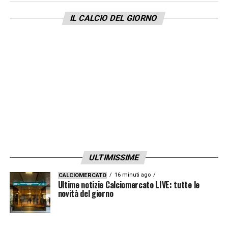
IL CALCIO DEL GIORNO
INTER
–
«Partita difficile ma dobbiamo
andare là convinti perché possono anche
distruggerci. Credo nella salvezza, i miei
compagni ci credono, dobbiamo fare punti.
Non importa come».
LA PLAYLIST DELLE NOSTRE TOP NEWS
ULTIMISSIME
16 minuti ago
CALCIOMERCATO
Ultime notizie Calciomercato LIVE: tutte le
novità del giorno