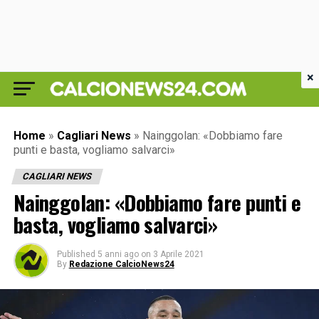
×
Home
»
Cagliari News
»
Nainggolan: «Dobbiamo fare
punti e basta, vogliamo salvarci»
CAGLIARI NEWS
Nainggolan: «Dobbiamo fare punti e
basta, vogliamo salvarci»
Published
5 anni ago
on
3 Aprile 2021
By
Redazione CalcioNews24