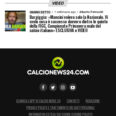
VIDEO
1 settimana ago
Alberto Petrosilli
HANNO DETTO
Bargiggia: «Mancini voleva solo la Nazionale. Vi
svelo cosa è successo davvero dietro le quinte
della FIGC. Campionato Primavera male del
calcio italiano» ESCLUSIVA e VIDEO
SCARICA L’APP DI CALCIO NEWS 24
CONTATTI
REDAZIONE
PRIVACY POLICY E TRATTAMENTO DEI DATI PERSONALI
INFORMATIVA ESTESA SUI COOKIE (COOKIE POLICY)