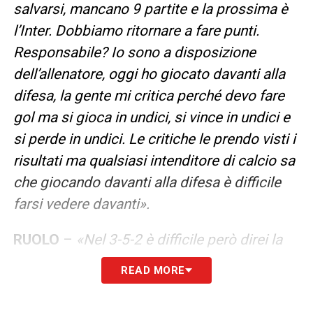
salvarsi, mancano 9 partite e la prossima è
l’Inter. Dobbiamo ritornare a fare punti.
Responsabile? Io sono a disposizione
dell’allenatore, oggi ho giocato davanti alla
difesa, la gente mi critica perché devo fare
gol ma si gioca in undici, si vince in undici e
si perde in undici. Le critiche le prendo visti i
risultati ma qualsiasi intenditore di calcio sa
che giocando davanti alla difesa è difficile
farsi vedere davanti».
RUOLO
–
«Nel 3-5-2 è difficile però direi la
mezzala è più dispendioso ma non è un
READ MORE
problema. Il mio ruolo è il trequartista ma
nel 3-5-2 non c’è».