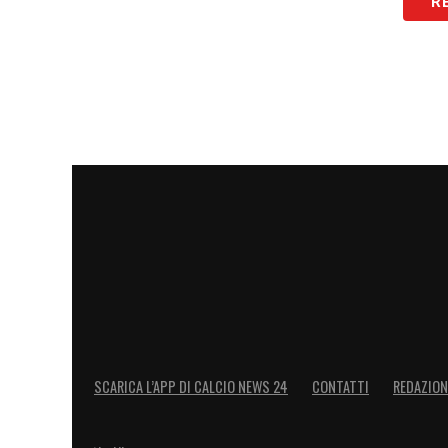
R
LA PLAYLIST DELLE NOSTRE TOP NEW
SCARICA L’APP DI CALCIO NEWS 24
CONTATTI
REDAZION