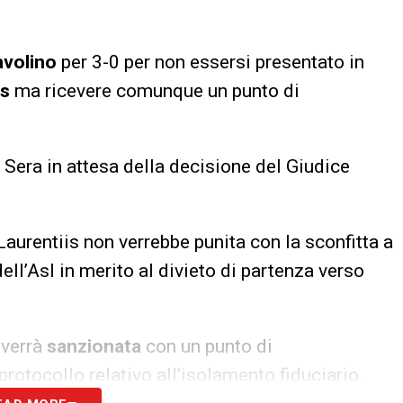
avolino
per 3-0 per non essersi presentato in
s
ma ricevere comunque un punto di
a Sera in attesa della decisione del Giudice
Laurentiis non verrebbe punita con la sconfitta a
ell’Asl in merito al divieto di partenza verso
 verrà
sanzionata
con un punto di
protocollo relativo all’isolamento fiduciario.