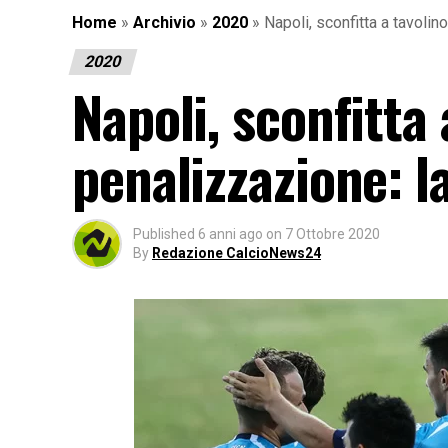
Home
»
Archivio
»
2020
»
Napoli, sconfitta a tavoli
2020
Napoli, sconfitta
penalizzazione: l
Published
6 anni ago
on
7 Ottobre 2020
By
Redazione CalcioNews24