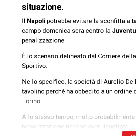
situazione.
Il
Napoli
potrebbe evitare la sconfitta a
t
campo domenica sera contro la
Juventu
penalizzazione.
È lo scenario delineato dal Corriere dell
Sportivo.
Nello specifico, la società di Aurelio De 
tavolino perché ha obbedito a un ordine d
Torino.
Allo stesso tempo, molto probabilmente
penalizzazione per non aver rispettato il 