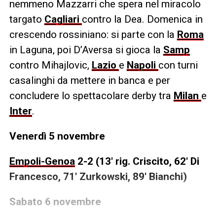
nemmeno Mazzarri che spera nel miracolo
targato
Cagliari
contro la Dea. Domenica in
crescendo rossiniano: si parte con la
Roma
in Laguna, poi D’Aversa si gioca la
Samp
contro Mihajlovic,
Lazio
e
Napoli
con turni
casalinghi da mettere in banca e per
concludere lo spettacolare derby tra
Milan
e
Inter
.
Venerdì 5 novembre
Empoli-Genoa
2-2 (13′ rig. Criscito, 62′ Di
Francesco, 71′ Zurkowski, 89′ Bianchi)
Sabato 6 novembre