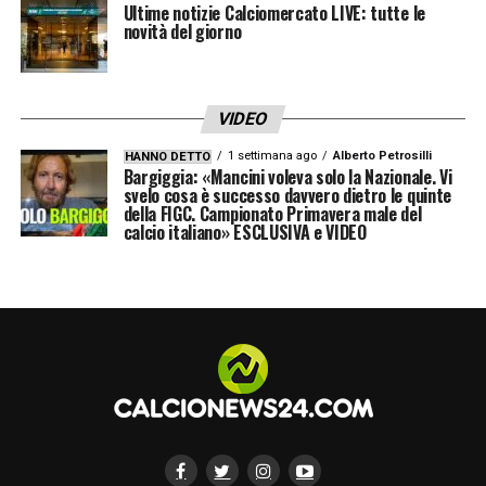
Lazio-Salernitana
3-0 (30′ Immobile, 34′
Ultime notizie Calciomercato LIVE: tutte le
novità del giorno
Pedro, 69′ Luis Alberto)
Napoli-Hellas Verona
1-1 (13′ Simeone, 18′
Di Lorenzo)
VIDEO
Milan-Inter
1-1 (11′ rig. Calhanoglu, 17′ aut.
1 settimana ago
Alberto Petrosilli
HANNO DETTO
De Vrij)
Bargiggia: «Mancini voleva solo la Nazionale. Vi
svelo cosa è successo davvero dietro le quinte
della FIGC. Campionato Primavera male del
calcio italiano» ESCLUSIVA e VIDEO
CLASSIFICA
Napoli 32
Milan 32
Inter 25
Atalanta 22
Lazio 21
Roma 19