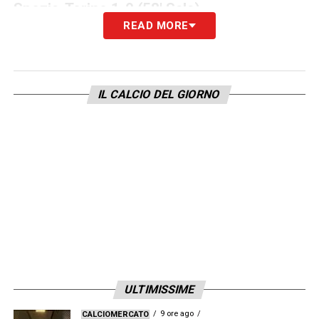
Spezia-Torino
1-0 (58′ Sala)
READ MORE
Juventus-Fiorentina
1-0 (91′ Cuadrado)
Cagliari-Atalanta
1-2 (6′ Pasalic, 27′ Joao
Pedro, 44′ Zapata)
IL CALCIO DEL GIORNO
Domenica 7 novembre
Venezia-Roma
3-2 (3′ Caldara, 43′
Shomurodov, 45’+2 Abraham, 65′ rig.
Aramu, 75′ Okereke)
Sampdoria-Bologna
1-2 (47′ Svanberg, 77′
Thorsby, 79′ Arnautovic)
Udinese-Sassuolo
3-2 (8′ Deulofeu, 15′
Berardi, 28′ Frattesi, 38′ aut. Frattesi, 50′
ULTIMISSIME
Beto)
9 ore ago
CALCIOMERCATO