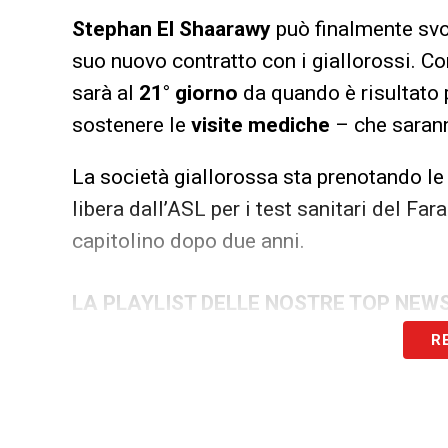
Stephan El Shaarawy
può finalmente svo
suo nuovo contratto con i giallorossi. C
sarà al
21° giorno
da quando è risultato 
sostenere le
visite mediche
– che saran
La società giallorossa sta prenotando le v
libera dall’ASL per i test sanitari del Far
capitolino dopo due anni.
LA PLAYLIST DELLE NOSTRE TOP NEW
R