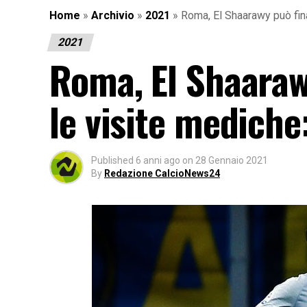
Home
»
Archivio
»
2021
»
Roma, El Shaarawy può fina
2021
Roma, El Shaaraw
le visite mediche:
Published
6 anni ago
on
28 Gennaio 2021
By
Redazione CalcioNews24